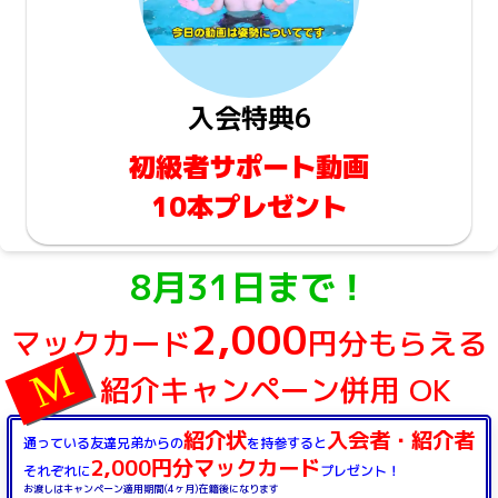
入会特典6
初級者サポート動画
10本プレゼント
8月31日まで！
2,000
マックカード
円分もらえる
紹介キャンペーン併用 OK
紹介状
入会者・紹介者
通っている友達兄弟からの
を持参すると
2,000円分マックカード
それぞれに
プレゼント！
お渡しはキャンペーン適用期間(4ヶ月)在籍後になります