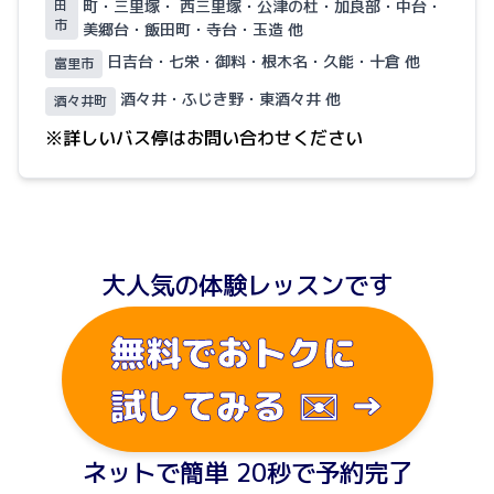
田
町・三里塚・ 西三里塚・公津の杜・加良部・中台・
市
美郷台・飯田町・寺台・玉造 他
日吉台・七栄・御料・根木名・久能・十倉 他
富里市
酒々井・ふじき野・東酒々井 他
酒々井町
※詳しいバス停はお問い合わせください
大人気の体験レッスンです
無料でおトクに
試してみる ✉️ →
ネットで簡単 20秒で予約完了